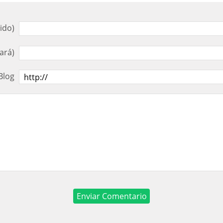
ido)
ará)
Blog