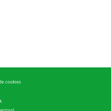
 de cookies
A
uertosol